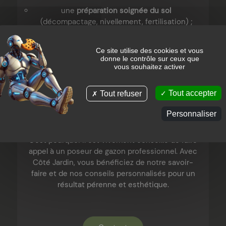
une
préparation soignée du sol
(décompactage, nivellement, fertilisation) ;
le choix d’un
mélange de semences adapté
;
Ce site utilise des cookies et vous
donne le contrôle sur ceux que
une
période de semis propice
, au printemps
vous souhaitez activer
ou à l’automne ;
Tout accepter
Tout refuser
un
suivi rigoureux
pour garantir une
germination optimale.
Personnaliser
C'est pourquoi il est vivement conseillé de faire
appel à un poseur de gazon professionnel. Avec
Côté Jardin, vous bénéficiez de notre savoir-
faire et de nos conseils personnalisés pour un
résultat pérenne et esthétique.