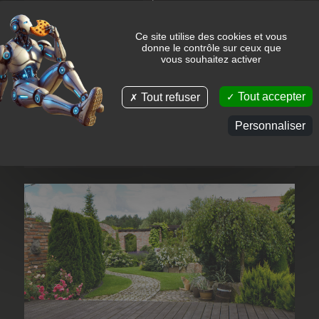
des passages réguliers pour la tonte et
l’entretien ;
Ce site utilise des cookies et vous
des interventions saisonnières (taille,
donne le contrôle sur ceux que
nettoyage de printemps, préparation hiver) ;
vous souhaitez activer
une remise en état complète de votre jardin.
Tout accepter
Tout refuser
Vous bénéficiez ainsi d’un suivi régulier sans
contrainte, avec un interlocuteur unique qui
Personnaliser
connaît parfaitement votre extérieur.